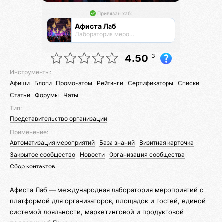
Привязан хаб:
Афиста Лаб
Лаборатория мероприятий
3
4.50
Инструменты:
Афиши
Блоги
Промо-атом
Рейтинги
Сертификаторы
Списки
Статьи
Форумы
Чаты
Тип:
Представительство организации
Применение:
Автоматизация мероприятий
База знаний
Визитная карточка
Закрытое сообщество
Новости
Организация сообщества
Сбор контактов
Афиста Лаб — международная лаборатория мероприятий с
платформой для организаторов, площадок и гостей, единой
системой лояльности, маркетинговой и продуктовой