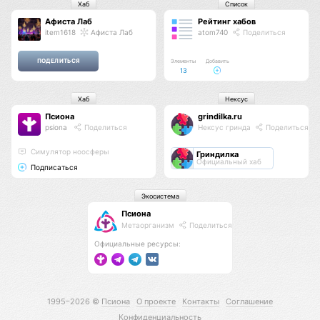
Хаб
Список
Афиста Лаб
Рейтинг хабов
item1618
Афиста Лаб
atom740
Поделиться
Элементы
Добавить
13
Хаб
Нексус
Псиона
grindilka.ru
psiona
Поделиться
Нексус гринда
Поделиться
Cимулятор ноосферы
Гриндилка
Официальный хаб
Подписаться
Экосистема
Псиона
Метаорганизм
Поделиться
Официальные ресурсы:
1995–2026 ©
Псиона
О проекте
Контакты
Соглашение
Конфиденциальность