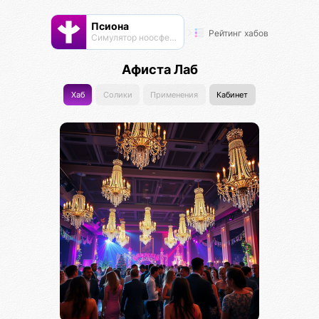
Псиона
Рейтинг хабов
Cимулятор ноосферы
Афиста Лаб
Хаб
Солики
Применения
Кабинет