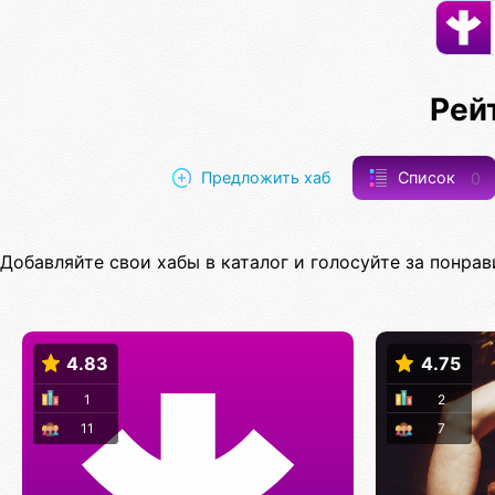
Рей
Предложить хаб
Список
0
Добавляйте свои хабы в каталог и голосуйте за понрав
4.83
4.75
1
2
11
7