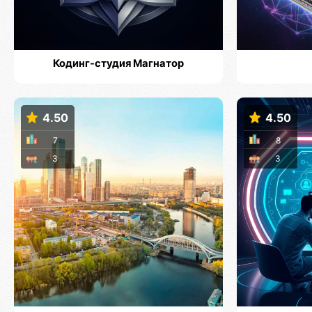
Кодинг-студия Магнатор
4.50
4.50
7
8
3
3