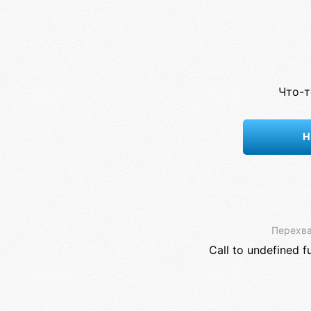
Что-т
Н
Перехва
Call to undefined f