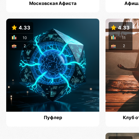
Московская Афиста
Афишл
4.33
4.33
10
11
2
2
Пуфлер
Клуб о