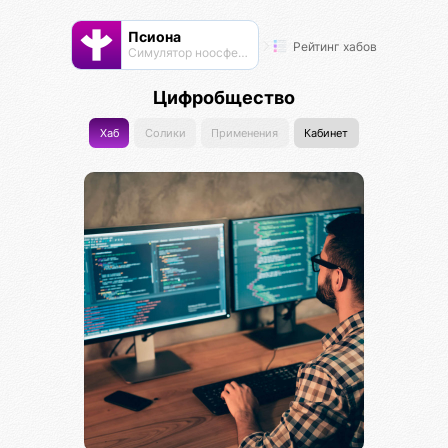
Псиона
Рейтинг хабов
Cимулятор ноосферы
Цифробщество
Хаб
Солики
Применения
Кабинет