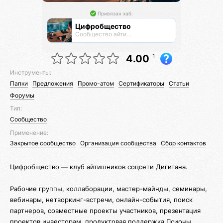
Привязан хаб:
Цифробщество
Сообщество айтишников
1
4.00
Инструменты:
Папки
Предложения
Промо-атом
Сертификаторы
Статьи
Форумы
Тип:
Сообщество
Применение:
Закрытое сообщество
Организация сообщества
Сбор контактов
Цифробщество — клуб айтишников соцсети Дигитана.
Рабочие группы, коллаборации, мастер-майнды, семинары,
вебинары, нетворкинг-встречи, онлайн-события, поиск
партнеров, совместные проекты участников, презентация
проектов инвесторам, продуктовая поддержка Псионы.