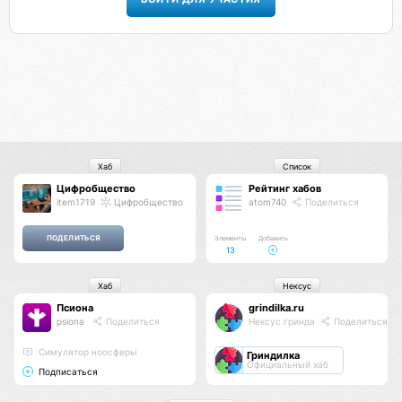
Хаб
Список
Цифробщество
Рейтинг хабов
item1719
Цифробщество
atom740
Поделиться
Элементы
Добавить
13
Хаб
Нексус
Псиона
grindilka.ru
psiona
Поделиться
Нексус гринда
Поделиться
Cимулятор ноосферы
Гриндилка
Официальный хаб
Подписаться