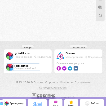
Нексус
Экосистема
grindilka.ru
Псиона
Нексус гринда
Поделиться
Метаорганизм
Поделиться
Официальные ресурсы:
Гриндилка
Официальный хаб
1995–2026 ©
Псиона
О проекте
Контакты
Соглашение
Конфиденциальность
С нами КО 🕉️
Гриндилка
Войти
Чаты
Гринд