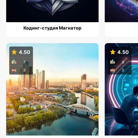
Кодинг-студия Магнатор
4.50
4.50
7
8
3
3