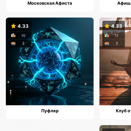
Московская Афиста
Афишл
4.33
4.33
10
11
2
2
Пуфлер
Клуб о