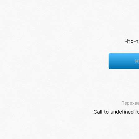
Что-т
Н
Перехва
Call to undefined f