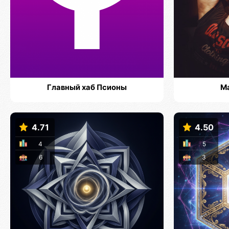
Главный хаб Псионы
М
4.71
4.50
4
5
6
3