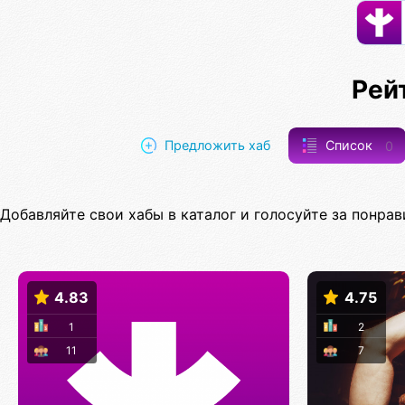
Рей
Предложить хаб
Список
0
Добавляйте свои хабы в каталог и голосуйте за понрав
4.83
4.75
1
2
11
7