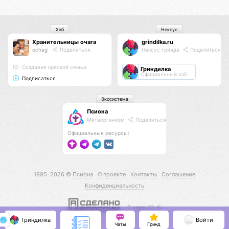
Хаб
Нексус
Хранительницы очага
grindilka.ru
ochag
Поделиться
Нексус гринда
Поделиться
Создание крепкой семьи
Гриндилка
Официальный хаб
Подписаться
Экосистема
Псиона
Метаорганизм
Поделиться
Официальные ресурсы:
1995–2026 ©
Псиона
О проекте
Контакты
Соглашение
Конфиденциальность
С нами КО 🕉️
Гриндилка
Войти
Чаты
Гринд