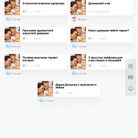
О психологическом здоровье
Домашний очаг
0
< 1 мин.
0 обсуждений
Статья
Форум
Признаки адекватной
Каких девушек любят парни?
взрослой девушки
0
< 1 мин.
0
< 1 мин.
Статья
Статья
Почему мужчины теряют
2 простых лайфхака для
интерес
счастливых отношений
0
< 1 мин.
0
< 1 мин.
Статья
Статья
Дарья Донцова о мужчинах и
любви
0
< 1 мин.
Статья