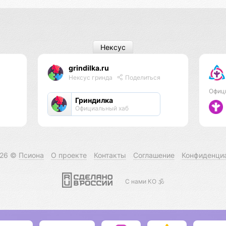
Нексус
grindilka.ru
Нексус гринда
Поделиться
Офиц
Гриндилка
Официальный хаб
026 ©
Псиона
О проекте
Контакты
Соглашение
Конфиденци
С нами КО 🕉️