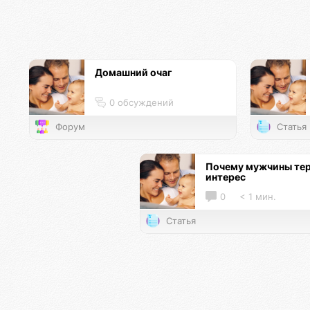
Домашний очаг
0 обсуждений
Форум
Статья
Почему мужчины те
интерес
0
< 1 мин.
Статья