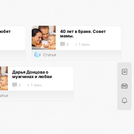
любят
40 лет в браке. Совет
мамы.
0
< 1 мин.
Статья
Дарья Донцова о
мужчинах и любви
0
< 1 мин.
атья