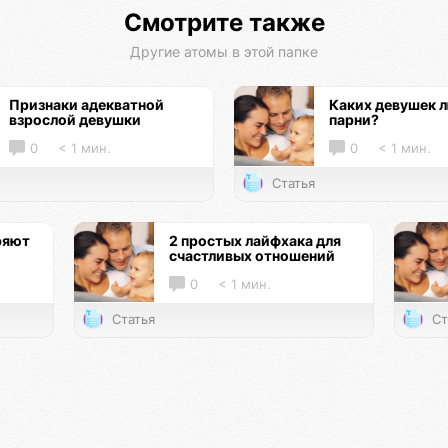
Смотрите также
Другие атомы в этой папке
Признаки адекватной
Каких девушек 
взрослой девушки
парни?
0
< 1 мин.
0
< 1 мин.
Статья
ряют
2 простых лайфхака для
счастливых отношений
0
< 1 мин.
Статья
Ст