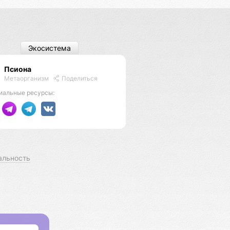
Экосистема
Псиона
Метаорганизм
Поделиться
иальные ресурсы:
альность