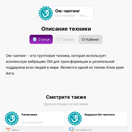
Ом-чантинг
Ом-чантинг - это групповая практика пропевания звука Ом
Описание техники
Статья
Солики
Кабинет
Ом-чантинг - это групповая техника, которая использует
вселенскую вибрацию ОМ для трансформации и целительной
поддержки всех людей в мире. Является одной из техник Атма крия
йоги.
Смотрите также
Другие атомы в этой папке
Расписание
Ведущие Ом-чантинга
0 мероприятий
Афиша
Сертификатор