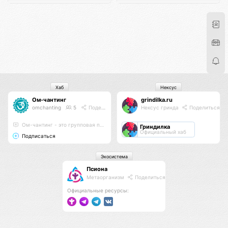
Хаб
Нексус
Ом-чантинг
grindilka.ru
omchanting
5
Поделиться
Нексус гринда
Поделиться
Ом-чантинг - это групповая практика пропевания звука Ом
Гриндилка
Официальный хаб
Подписаться
Экосистема
Псиона
Метаорганизм
Поделиться
Официальные ресурсы: