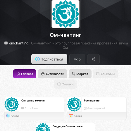
Ом-чантинг
omchanting
Ом-чантинг - это групповая практика пропевания звука
Ом
Подписаться
5
Главная
Активности
Маркет
Альбомы
Солики
Описание техники
Расписание
0
< 1 мин.
0 мероприятий
Статья
Афиша
Ведущие Ом-чантинга