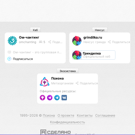
Хаб
Нексус
Ом-чантинг
grindilka.ru
omchanting
5
Поделиться
Нексус гринда
Поделиться
Ом-чантинг - это групповая практика пропевания звука Ом
Гриндилка
Официальный хаб
Подписаться
Экосистема
Псиона
Метаорганизм
Поделиться
Официальные ресурсы:
1995–2026 ©
Псиона
О проекте
Контакты
Соглашение
Конфиденциальность
С нами КО 🕉️