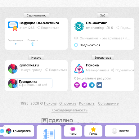
Сертификатор
Хаб
Ведущие Ом-чантинга
Ом-чантинг
atom1268
Поделиться
omchanting
5
Поделиться
Ом-чантинг - это групповая практика пропевания звука Ом
Сертификации
Получить
2
Подписаться
Нексус
Экосистема
grindilka.ru
Псиона
Нексус гринда
Поделиться
Метаорганизм
Поделиться
Официальные ресурсы:
Гриндилка
Официальный хаб
1995–2026 ©
Псиона
О проекте
Контакты
Соглашение
Конфиденциальность
С нами КО 🕉️
Гриндилка
Войти
Чаты
Гринд