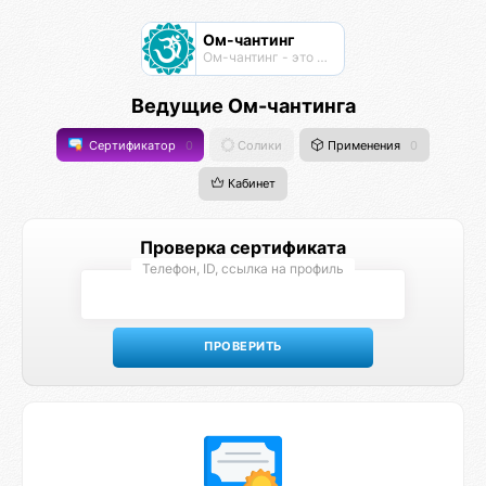
Ом-чантинг
Ом-чантинг - это групповая практика пропевания звука Ом
Ведущие Ом-чантинга
Сертификатор
0
Солики
Применения
0
Кабинет
Проверка сертификата
Телефон, ID, ссылка на профиль