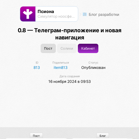
Псиона
Блог разработки
Cимулятор ноосферы
0.8 — Телеграм-приложение и новая
навигация
Пост
Солики
Кабинет
ID
Поделиться
Статус
813
item813
Опубликован
Дата создания
16 ноября 2024 в 09:53
Пост
Блог