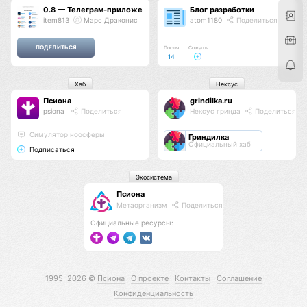
0.8 — Телеграм-приложение и новая навигация
Блог разработки
item813
Марс Драконис
atom1180
Поделиться
Посты
Создать
14
Хаб
Нексус
Псиона
grindilka.ru
psiona
Поделиться
Нексус гринда
Поделиться
Cимулятор ноосферы
Гриндилка
Официальный хаб
Подписаться
Экосистема
Псиона
Метаорганизм
Поделиться
Официальные ресурсы:
1995–2026 ©
Псиона
О проекте
Контакты
Соглашение
Конфиденциальность