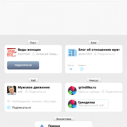
Пост
Блог
Виды женщин
Блог об отношениях мужчин
item1547
Алексей Свиридов
atom1312
Поделиться
Посты
Создать
13
Хаб
Нексус
Мужское движение
grindilka.ru
md
Поделиться
Нексус гринда
Поделиться
Наблюдения, анализ, обсуждения
Гриндилка
Официальный хаб
Подписаться
Экосистема
Псиона