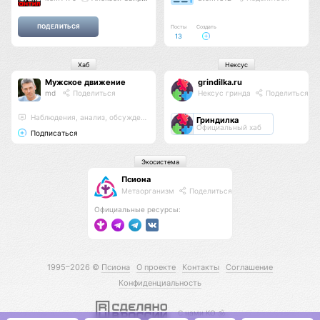
Посты
Создать
13
Хаб
Нексус
Мужское движение
grindilka.ru
md
Поделиться
Нексус гринда
Поделиться
Наблюдения, анализ, обсуждения
Гриндилка
Официальный хаб
Подписаться
Экосистема
Псиона
Метаорганизм
Поделиться
Официальные ресурсы:
1995–2026 ©
Псиона
О проекте
Контакты
Соглашение
Конфиденциальность
С нами КО 🕉️