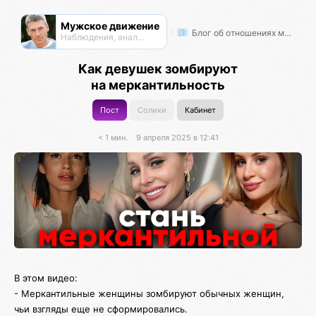
Мужское движение
Блог об отношениях мужчин и женщин
Наблюдения, анализ, обсуждения
Как девушек зомбируют
на меркантильность
Пост
Солики
Кабинет
< 1 мин.
9 апреля 2025 в 12:41
В этом видео:
- Меркантильные женщины зомбируют обычных женщин,
чьи взгляды еще не сформировались.