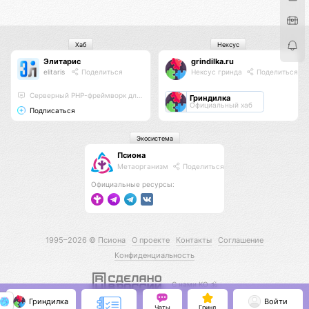
Хаб
Нексус
Элитарис
grindilka.ru
elitaris
Поделиться
Нексус гринда
Поделиться
Серверный PHP-фреймворк для высоконагруженных проектов
Гриндилка
Официальный хаб
Подписаться
Экосистема
Псиона
Метаорганизм
Поделиться
Официальные ресурсы:
1995–2026 ©
Псиона
О проекте
Контакты
Соглашение
Конфиденциальность
С нами КО 🕉️
Гриндилка
Войти
Чаты
Гринд