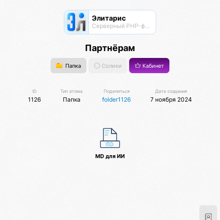
Элитарис
Серверный PHP-фреймворк для высоконагруженных проектов
Партнёрам
Папка
Солики
Кабинет
ID
Тип атома
Поделиться
Дата создания
1126
Папка
folder1126
7 ноября 2024
MD для ИИ