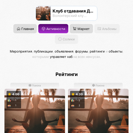
Клуб отдавания Даримба
Волонтерский клуб Псионы
Главная
Активности
Маркет
Альбомы
Солики
Мероприятия
,
публикации
,
объявления
,
форумы
,
рейтинги
и
объекты
,
которыми
управляет хаб
на всех нексусах.
Рейтинги
Псиона
Псиона
4.00
4.33
1
2
1
2