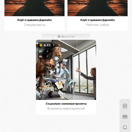
Клуб отдавания Даримба
Клуб отдавания Даримба
Спецпроекты
Рейтинг хабов
Афиста Лаб
4.33
3
2
Социально значимые проекты
Форматы мероприятий