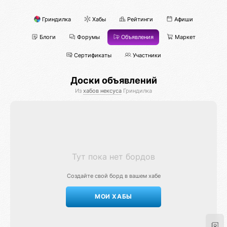
Гриндилка
Хабы
Рейтинги
Афиши
Блоги
Форумы
Объявления
Маркет
Сертификаты
Участники
Доски объявлений
Из
хабов нексуса
Гриндилка
Тут пока нет бордов
Создайте свой борд в вашем хабе
МОИ ХАБЫ