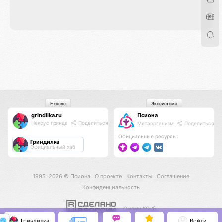
Нексус
Экосистема
grindilka.ru
Псиона
Нексус гринда
Поделиться
Метаорганизм
Поделиться
Официальные ресурсы:
Гриндилка
Официальный хаб
1995–2026 ©
Псиона
О проекте
Контакты
Соглашение
Конфиденциальность
С нами КО 🕉️
Гриндилка
Войти