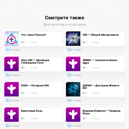
Смотрите также
Другие атомы в этой папке
Что такое Псиона?
ОМ — Общий Метарганизм
0
< 1 мин.
0
~1 мин.
Статья
Статья
Эпос ОМ — Эволюция
ЭММА — технологическое
Глобальной Сети
ядро
0
~1 мин.
0
~4 мин.
Статья
Статья
ООМ — Октархия ОМ
ДЖИИ — Доктрина Живого
ИИ
0
< 1 мин.
0
~5 мин.
Статья
Статья
Квантовый Конь
Великая Иллюзия — Правила
Игры
0
~1 мин.
0
~3 мин.
Статья
Статья