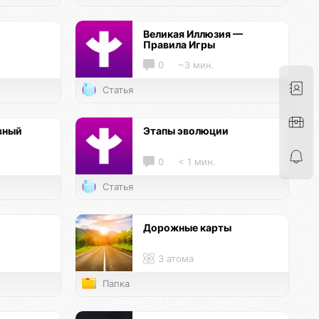
Великая Иллюзия —
Правила Игры
0
~3 мин.
Статья
вный
Этапы эволюции
0
< 1 мин.
Статья
Дорожные карты
3 атома
Папка