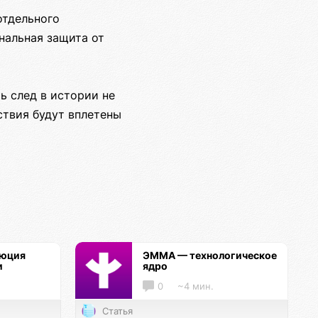
отдельного
нальная защита от
ь след в истории не
ствия будут вплетены
люция
ЭММА — технологическое
и
ядро
0
~4 мин.
Статья