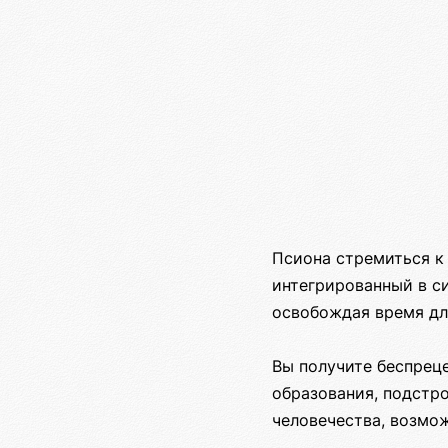
Псиона стремиться к
интегрированный в си
освобождая время дл
Вы получите беспрец
образования, подстр
человечества, возмож