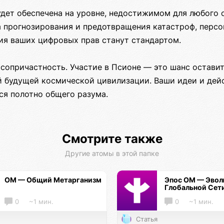
удет обеспечена на уровне, недостижимом для любого 
а прогнозирования и предотвращения катастроф, персо
тия ваших цифровых прав станут стандартом.
сопричастность. Участие в Псионе — это шанс оставит
ей будущей космической цивилизации. Ваши идеи и дей
ся полотно общего разума.
Смотрите также
Другие атомы в этой папке
ОМ — Общий Метарганизм
Эпос ОМ — Эво
Глобальной Сет
0
~1 мин.
0
~1 мин.
Статья