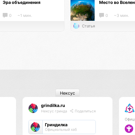
Эра объединения
Место во Вселе
0
~1 мин.
0
~3 мин.
Статья
Нексус
grindilka.ru
Нексус гринда
Поделиться
Офиц
Гриндилка
Официальный хаб