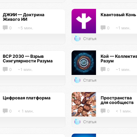
ДЖИИ — Доктрина
Квантовый Конь
Живого ИИ
0
~5 мин.
0
~1 мин.
Статья
ВСР 2030 — Взрыв
Кой — Коллекти
Сингулярности Разума
Разум
0
~1 мин.
0
~1 мин.
Статья
Цифровая платформа
Пространства
для сообществ
0
< 1 мин.
0
< 1 мин.
Статья