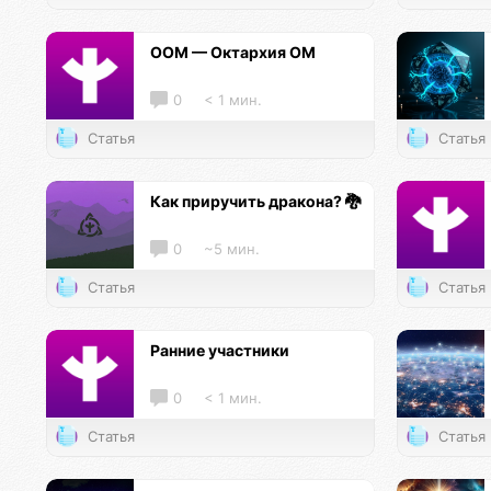
ООМ — Октархия ОМ
0
< 1 мин.
Статья
Статья
Как приручить дракона? 🐉
0
~5 мин.
Статья
Статья
Ранние участники
0
< 1 мин.
Статья
Статья