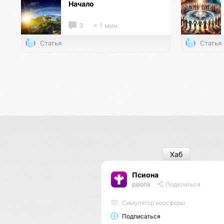
Начало
3
< 1 мин.
Статья
Статья
Хаб
Псиона
psiona
Поделиться
Cимулятор ноосферы
Подписаться