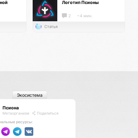
нной
Логотип Псионы
2
~4 мин.
Статья
Экосистема
Псиона
Метаорганизм
Поделиться
иальные ресурсы: