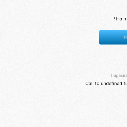
Что-т
Н
Перехва
Call to undefined f