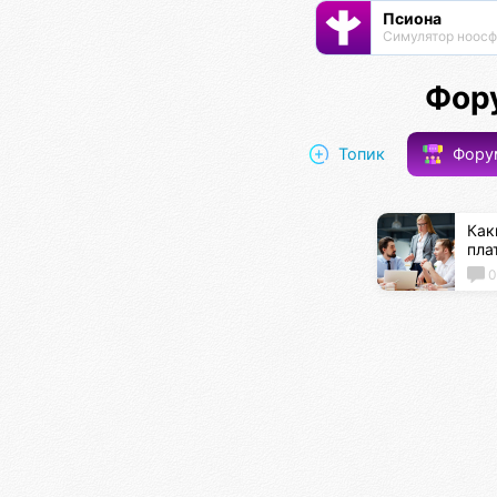
Псиона
Фор
Топик
Фор
Как
пла
0