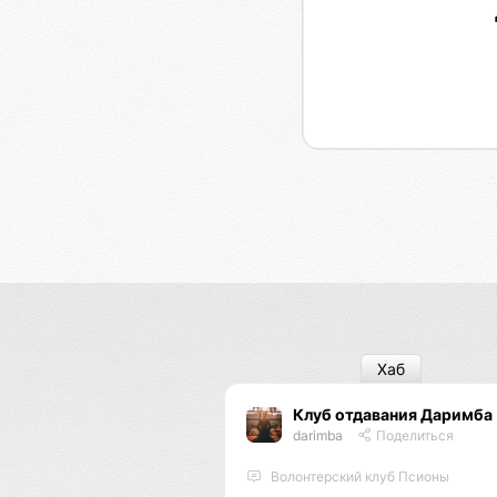
Хаб
Клуб отдавания Даримба
darimba
Поделиться
Волонтерский клуб Псионы