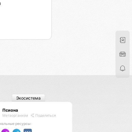
я
Экосистема
Псиона
Метаорганизм
Поделиться
иальные ресурсы: