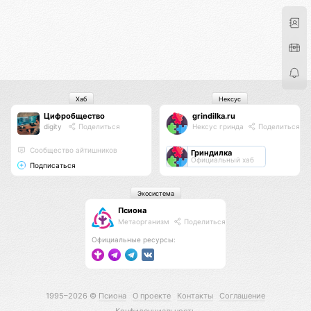
Хаб
Нексус
Цифробщество
grindilka.ru
digity
Поделиться
Нексус гринда
Поделиться
Сообщество айтишников
Гриндилка
Официальный хаб
Подписаться
Экосистема
Псиона
Метаорганизм
Поделиться
Официальные ресурсы:
1995–2026 ©
Псиона
О проекте
Контакты
Соглашение