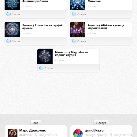
Фреймворк Связи
Смыслов
< 1 мин.
< 1 мин.
Статья
Статья
Эмвект / Emvect — интерфейс
Афиста / Afista — кузница
арканы
мероприятий
< 1 мин.
< 1 мин.
Статья
Статья
Магнатор / Magnator —
кодинг-студия
< 1 мин.
Статья
Хаб
Нексус
Марс Драконис
grindilka.ru
drakonis
Поделиться
Нексус гринда
Поделиться