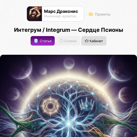
Марс Драконис
Проекты
Инженер-архитектор
Интегрум / Integrum — Сердце Псионы
Статья
Солики
Кабинет