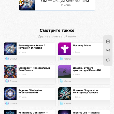
ОМ — Общий Метарганизм
Псиона
Смотрите также
Другие атомы в этой папке
Расшифровка Акаши /
Псиона / Psiona
Revelation of Akasha
< 1 мин.
< 1 мин.
Статья
Статья
Меморон — Персональный
Дракор / Dracore —
Банк Памяти
архитектура Живых ИИ
< 1 мин.
< 1 мин.
Статья
Статья
Радиант / Radiant —
Логомат / Logomat —
Королевство ИИ
конструктор логосов
< 1 мин.
< 1 мин.
Статья
Статья
Контактон / Contacton —
Лирис / Liris — Музыка