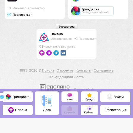
Инженер-архитектор
Гриндилка
Официальный хаб
Подписаться
Экосистема
Псиона
Метаорганизм
Поделиться
Официальные ресурсы:
1995–2026 ©
Псиона
О проекте
Контакты
Соглашение
Конфиденциальность
С нами КО 🕉️
Гриндилка
Войти
Чаты
Гринд
Псиона
Регистрация
Дела
Кошелёк
Кабинет